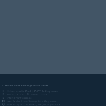
© Fitness Point Recklinghausen GmbH
Hubertusstraße 47-49 | 45657 Recklinghausen
02361 - 57294
02361 - 14368
info@gym80-fitness.de
www.facebook.com/fitnesspointrecklinghausen
www.instagram.com/fitness_point_recklinghausen/