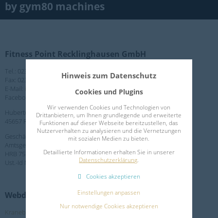
by gym80 machines
Fitness Point Recklinghausen GmbH
Tel.: 02361 - 57294
Hinweis zum Datenschutz
Fax: 02361 - 14368
E-Mail:
info@gym80-fitness.de
Cookies und Plugins
Facebook:
www.facebook.com/fitnesspointrecklinghausen/
Wir verwenden Cookies und Technologien von
Hubertusstraße 47-49
Drittanbietern, um Ihnen grundlegende und erweiterte
45657 Recklinghausen
Funktionen auf dieser Webseite bereitzustellen, das
Nutzerverhalten zu analysieren und die Vernetzungen
Geschäftsführer: Bernd Hennigfeld
mit sozialen Medien zu bieten.
Amtsgericht Recklinghausen
Detaillierte Informationen erhalten Sie in unserer
HRB 7576
Datenschutzerklärung
.
Ust.-Id Nr: DE304941092
Cookies akzeptieren
Einstellungen anpassen
Webdevelopment
Nur notwendige Cookies akzeptieren
Kraneburg Productions