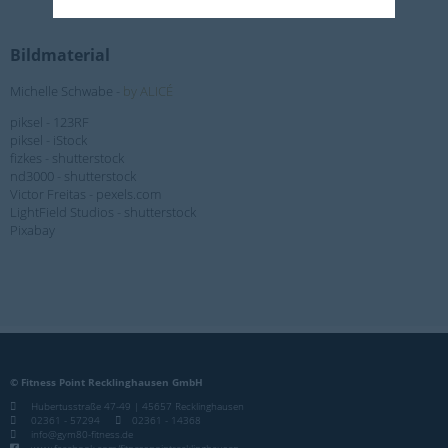
Bildmaterial
Michelle Schwabe -
by ALICÉ
piksel - 123RF
piksel - iStock
fizkes - shutterstock
nd3000 - shutterstock
Victor Freitas - pexels.com
LightField Studios - shutterstock
Pixabay
© Fitness Point Recklinghausen GmbH
Hubertusstraße 47-49 | 45657 Recklinghausen
02361 - 57294
02361 - 14368
info@gym80-fitness.de